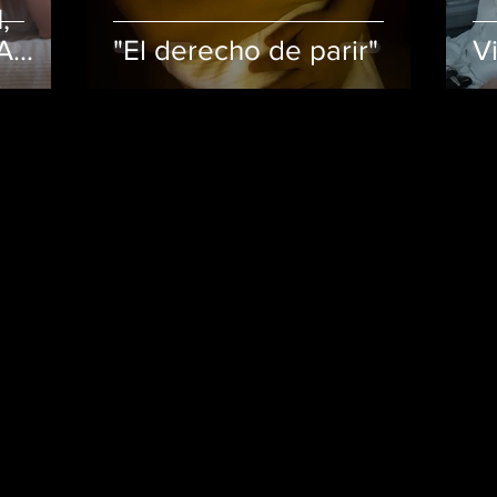
,
A
"El derecho de parir"
V