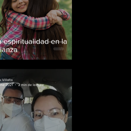
 espiritualidad en la
rianza
k Villalta
ene 2021
2 min de lectura