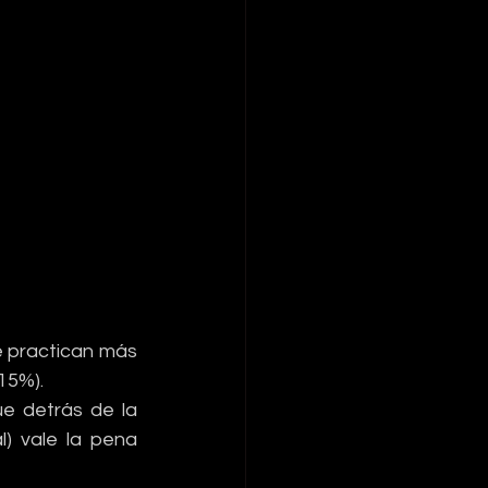
e practican más 
15%).
e detrás de la 
) vale la pena 