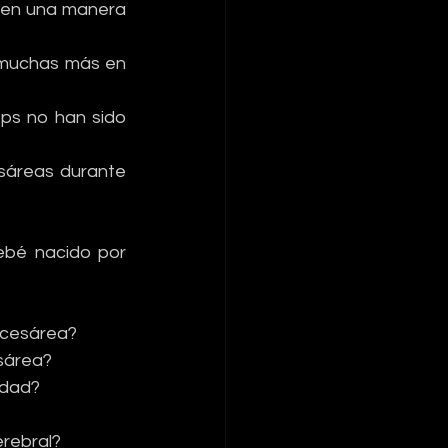
 en una manera 
muchas más en 
ps no han sido 
sáreas durante 
ebé nacido por 
 cesárea?
esárea?
idad?
erebral?