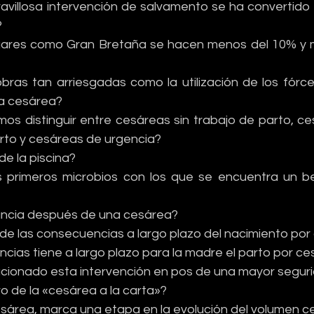
villosa intervención de salvamento se ha convertido
?
gares como Gran Bretaña se hacen menos del 10% y 
ras tan arriesgadas como la utilización de los fórce
la cesárea?
s distinguir entre cesáreas sin trabajo de parto, ce
arto y cesáreas de urgencia?
de la piscina?
s primeros microbios con los que se encuentra un b
ctancia después de una cesárea?
e las consecuencias a largo plazo del nacimiento por
ias tiene a largo plazo para la madre el parto por c
cionado esta intervención en pos de una mayor segur
ro de la «cesárea a la carta»?
esárea, marca una etapa en la evolución del volumen c