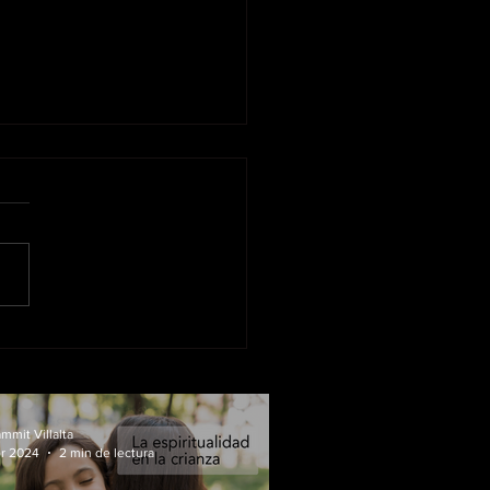
piritualidad en la crianza
mmit Villalta
br 2024
2 min de lectura