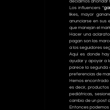
decidimos ahondar 
Los influencers “
ga
likes, mayor ganan
anunciarse en sus 
que manejan el marke
Hacer una aclarator
pagan son las marca
a los seguidores seg
Aquí es donde hay 
ayudar y apoyar a l
parece la segunda 
preferencias de mar
Hemos encontrado q
es decir, productos
pediátricas, sesion
cambio de un post o
Entonces podemos re