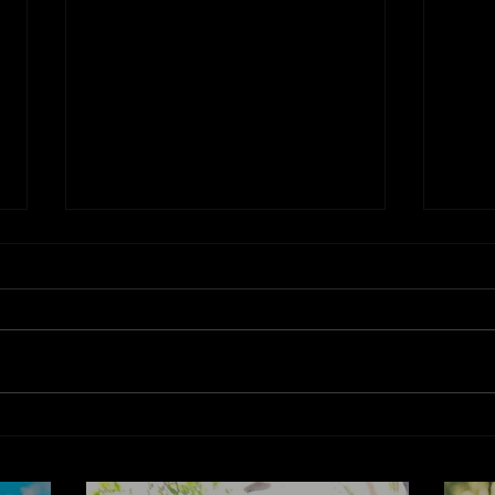
La es
METANOIA: Cambió (y sigue
cambiando) nuestra mente,
corazón y espíritu.