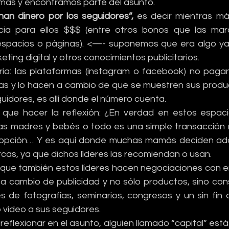
más y encontramos parte del asunto.
nan dinero por los seguidores”, 
es decir mientras más
cia para ellos $$$ (entre otros bonos que las marc
espacios o páginas). <—- suponemos que era algo ya 
ting digital y otros conocimientos publicitarios.
ia: las plataformas (instagram o facebook) no pagan
s y lo hacen a cambio de que se muestren sus product
uidores, es allí donde el número cuenta.
que hacer la reflexión: ¿En verdad en estos espacio
as madres y bebés o todo es una simple transacción m
opción… Y es aquí donde muchas mamás deciden adquir
cas, ya que dichos líderes las recomiendan o usan.
ue también estos líderes hacen negociaciones con e
 a cambio de publicidad y no sólo productos, sino cons
es de fotografías, seminarios, congresos y un sin fin 
 video a sus seguidores.
flexionar en el asunto, alguien llamado “capital” está