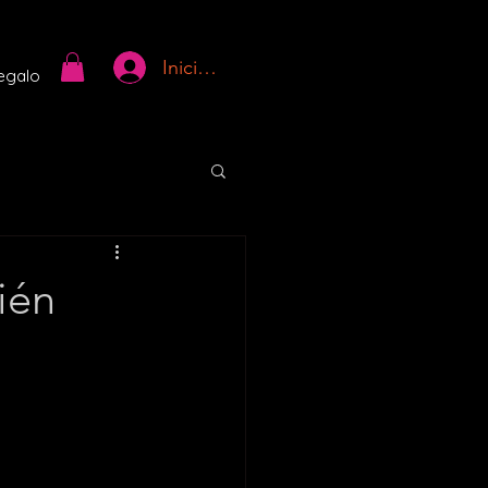
Iniciar sesión
regalo
ién