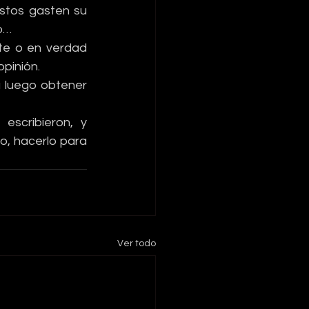
stos gasten su 
lo…
e o en verdad 
opinión.
luego obtener 
cribieron, y 
, hacerlo para 
Ver todo