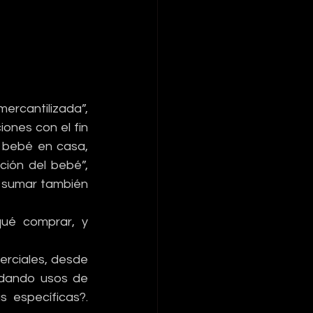
rcantilizada”, 
nes con el fin 
 bebé en casa, 
ión del bebé”, 
; sumar también 
é comprar, y 
rciales, desde 
dando usos de 
 específicas?. 