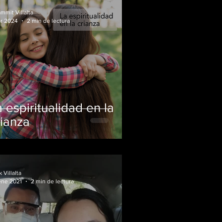
mmit Villalta
br 2024
2 min de lectura
 espiritualidad en la
rianza
k Villalta
ene 2021
2 min de lectura