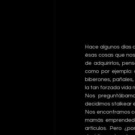
Hace algunos días c
ésas cosas que nos 
de adquirirlos, pen
como por ejemplo: c
biberones, pañales, 
la tan forzada vida 
Nos preguntábamo
decidimos stalkear en
Nos encontramos con
mamás emprendedor
artículos. Pero ¿p