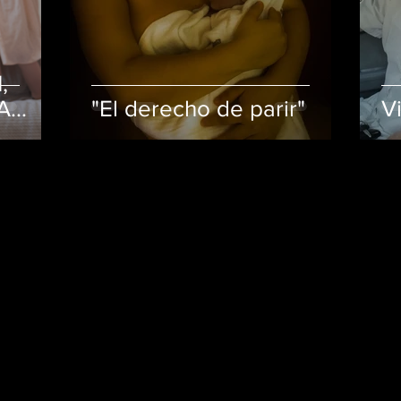
,
A
"El derecho de parir"
V