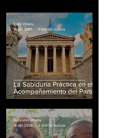
mente, corazón y espíritu.
Transformamos para bien
nuestra forma de pensar,
sentir y actuar.
Erick Villalta
14 abr 2025
5 min de lectura
La Sabiduría Práctica en el
Acompañamiento del Parto
en casa El Salvador:
Reconociendo la Expertise
Más Allá de la Academia
Sulammit Villalta
18 abr 2024
2 min de lectura