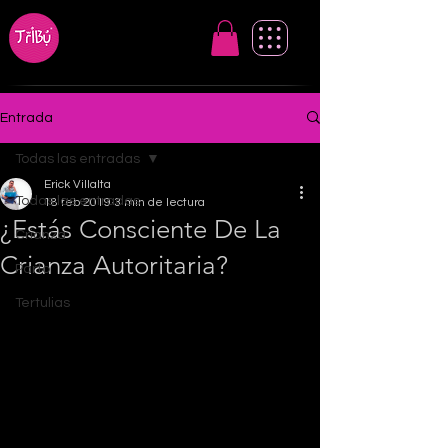
Entrada
Todas las entradas
Erick Villalta
Todas las entradas
18 feb 2019
3 min de lectura
¿Estás Consciente De La
Crianza
Crianza Autoritaria?
Parto
Tertulias