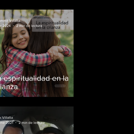
mmit Villalta
br 2024
2 min de lectura
 espiritualidad en la
rianza
k Villalta
ene 2021
2 min de lectura