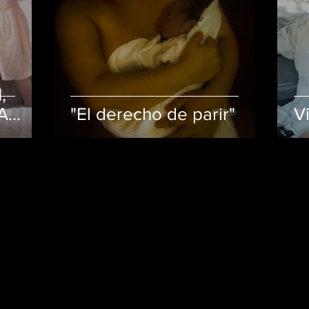
,
A
"El derecho de parir"
V