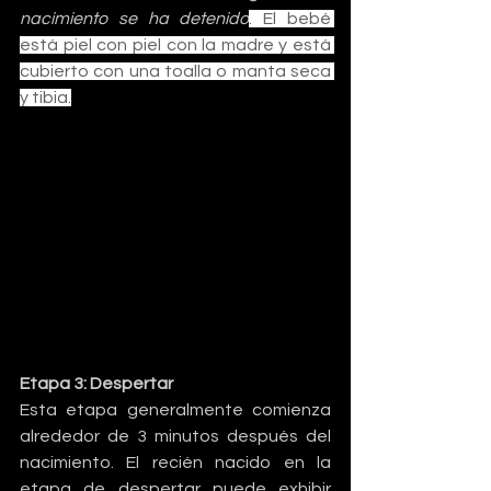
nacimiento se ha detenido
. El bebé 
está piel con piel con la madre y está 
cubierto con una toalla o manta seca 
y tibia.
Etapa 3: Despertar
Esta etapa generalmente comienza 
alrededor de 3 minutos después del 
nacimiento. El recién nacido en la 
etapa de despertar puede exhibir 