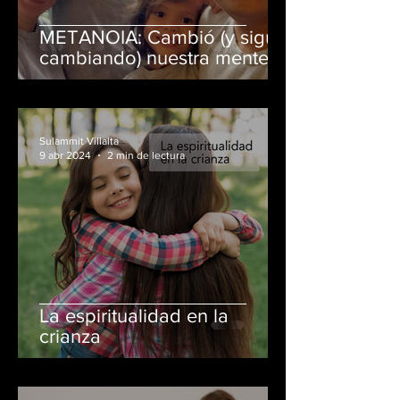
METANOIA: Cambió (y sigue
cambiando) nuestra mente,
corazón y espíritu.
Transformamos para bien
nuestra forma de pensar,
sentir y actuar.
Sulammit Villalta
9 abr 2024
2 min de lectura
La espiritualidad en la
crianza