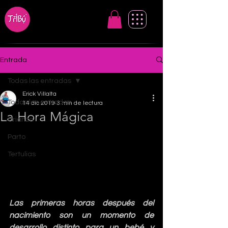
Entrada
Todas las entradas
Erick Villalta
Todas las entradas
14 dic 2019
3 min de lectura
La Hora Mágica
Crianza
Parto
Tertulias
Las primeras horas después del 
nacimiento son un momento de 
desarrollo distinto para un bebé y 