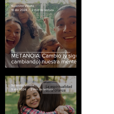
Sulammit Villalta
18 abr 2024
2 min de lectura
METANOIA: Cambió (y sigue
cambiando) nuestra mente,
corazón y espíritu.
Transformamos para bien
nuestra forma de pensar,
sentir y actuar.
Sulammit Villalta
9 abr 2024
2 min de lectura