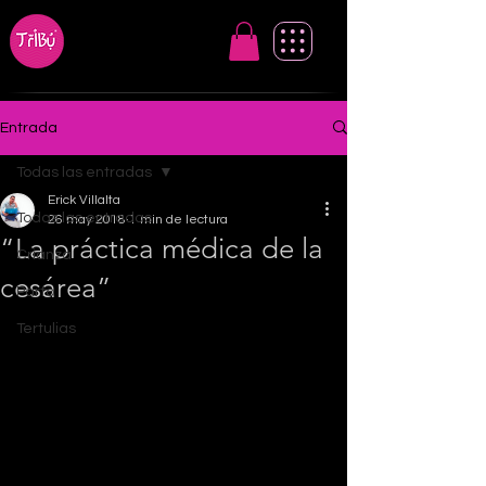
Entrada
Todas las entradas
Erick Villalta
Todas las entradas
26 may 2018
1 min de lectura
“La práctica médica de la
Crianza
cesárea”
Parto
Tertulias