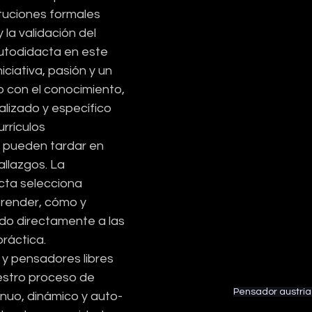
ituciones formales 
 la validación del 
utodidacta en este 
iativa, pasión y un 
con el conocimiento, 
izado y específico 
rrículos 
 pueden tardar en 
llazgos. La 
ta selecciona 
render, cómo y 
o directamente a las 
ráctica.
y pensadores libres 
stro proceso de 
Pensador austrí
inuo, dinámico y auto-