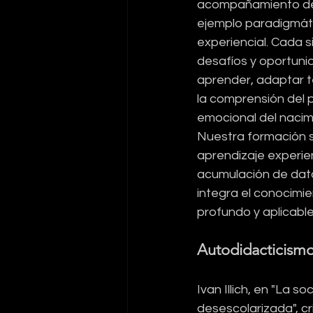
acompañamiento de 
ejemplo paradigmáti
experiencial. Cada s
desafíos y oportuni
aprender, adaptar t
la comprensión del p
emocional del nacim
Nuestra formación si
aprendizaje experien
acumulación de datos
integra el conocimie
profundo y aplicable
Autodidacticismo y
Ivan Illich, en "La so
desescolarizada", cr