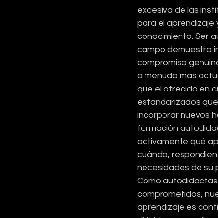
excesiva de las inst
para el aprendizaje y
conocimiento. Ser a
campo demuestra inic
compromiso genuino 
a menudo más actual
que el ofrecido en cu
estandarizados que
incorporar nuevos ha
formación autodidac
activamente qué ap
cuándo, respondiend
necesidades de su p
Como autodidactas 
comprometidos, nue
aprendizaje es cont