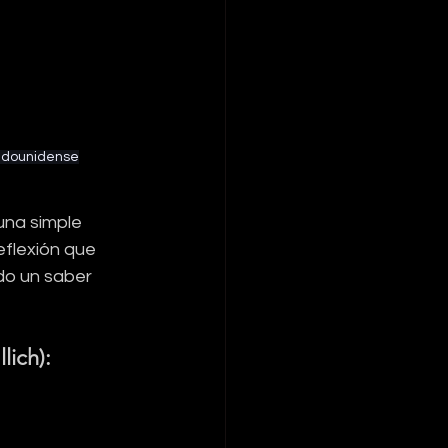
adounidense
una simple 
eflexión que 
do un saber 
lich):