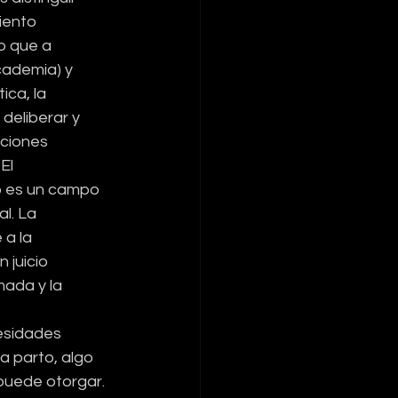
iento 
co que a 
ademia) y 
ica, la 
deliberar y 
ciones 
El 
 es un campo 
l. La 
a la 
juicio 
mada y la 
sidades 
a parto, algo 
 puede otorgar.