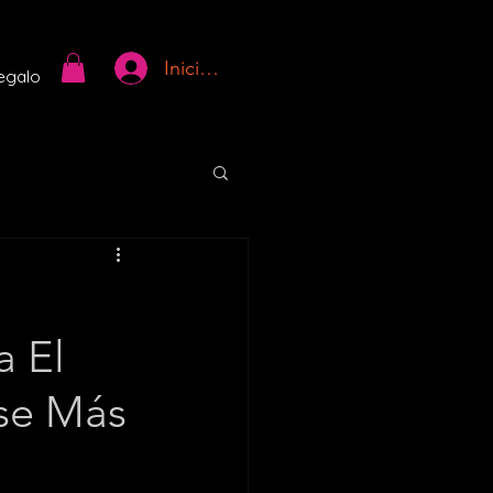
Iniciar sesión
regalo
a El
ise Más