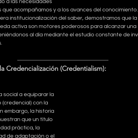
do a las necesidades 
ias que acompañamos y a los avances del conocimiento. 
a mera institucionalización del saber, demostramos que l
queda activa son motores poderosos para alcanzar una 
iéndonos al día mediante el estudio constante de inv
.
la Credencialización (Credentialism):
 social a equiparar la 
 (credencial) con la 
n embargo, la historia 
uestran que un título 
idad práctica, la 
ad de adaptación o el 