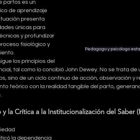
partos es un 
co de aprendizaje 
ituación presenta 
dades únicas para 
écnicas y profundizar 
roceso fisiológico y 
Pedagogo y psicólogo est
iento.
gue los principios del 
cial, tal como lo concibió John Dewey. No se trata de 
, sino de un ciclo continuo de acción, observación y r
nto teórico con la realidad tangible del parto, generan
.
 la Crítica a la Institucionalización del Saber (Il
ciedad 
iticó la dependencia 