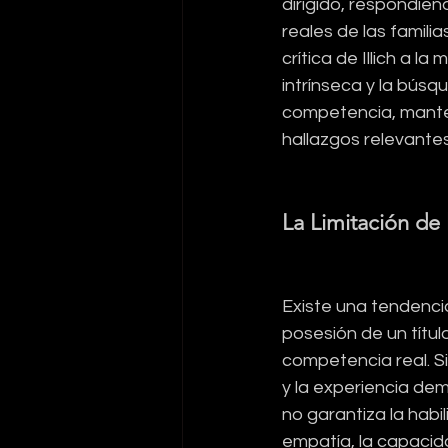
dirigido, respondien
reales de las famil
crítica de Illich a l
intrínseca y la bús
competencia, manten
hallazgos relevantes
La Limitación de 
Existe una tendencia
posesión de un título
competencia real. Si
y la experiencia dem
no garantiza la habil
empatía, la capacid