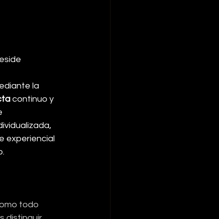
eside 
ediante la 
cta
 continuo y 
e 
ividualizada, 
e experiencial 
o.
(como todo 
distinguir 