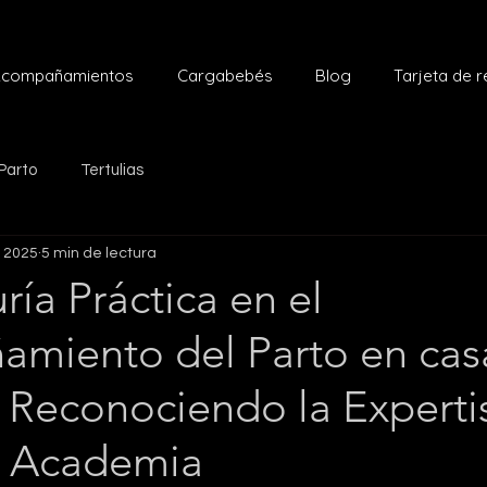
compañamientos
Cargabebés
Blog
Tarjeta de 
Parto
Tertulias
r 2025
5 min de lectura
ría Práctica en el
miento del Parto en cas
: Reconociendo la Expert
la Academia