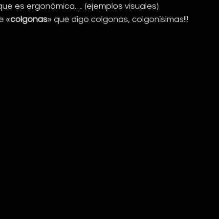
ue es ergonómica…. (ejemplos visuales)
e «
colgonas
» que digo colgonas, colgonísimas!!!