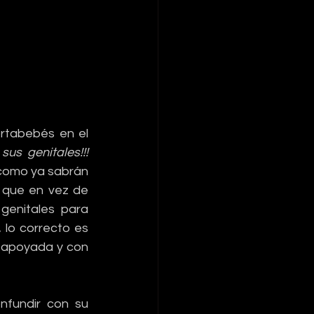
tabebés en el 
us genitales!!! 
como ya sabrán 
 que en vez de 
enitales para 
 lo correcto es 
 apoyada y con 
fundir con su 