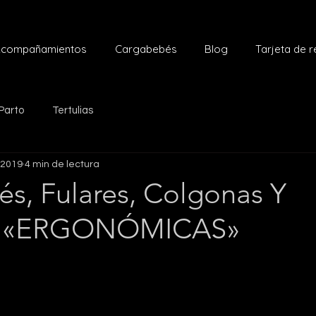
compañamientos
Cargabebés
Blog
Tarjeta de 
Parto
Tertulias
 2019
4 min de lectura
és, Fulares, Colgonas Y
s «ERGONÓMICAS»