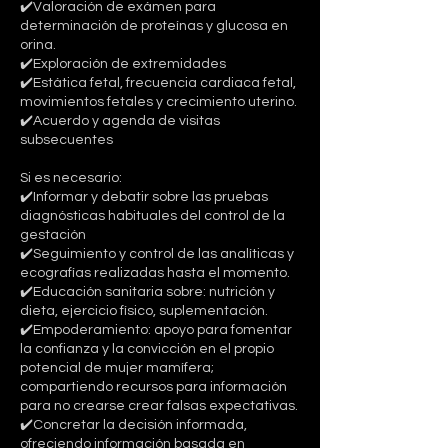
✔️Valoración de exámen para
determinación de proteínas y glucosa en
orina.
✔️Exploración de extremidades
✔️Estática fetal, frecuencia cardiaca fetal,
movimientos fetales y crecimiento uterino.
✔️Acuerdo y agenda de visitas
subsecuentes
Si es necesario:
✔️Informar y debatir sobre las pruebas
diagnósticas habituales del control de la
gestación
✔️Seguimiento y control de las analíticas y
ecografías realizadas hasta el momento.
✔️Educación sanitaria sobre: nutrición y
dieta, ejercicio físico, suplementación.
✔️Empoderamiento: apoyo para fomentar
la confianza y la convicción en el propio
potencial de mujer mamífera;
compartiendo recursos para información
para no crearse crear falsas expectativas.
✔️Concretar la decisión informada,
ofreciendo información basada en