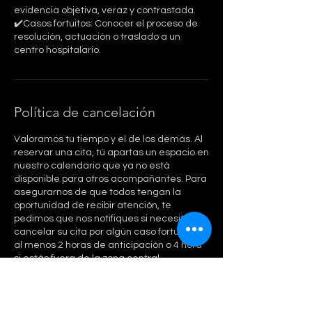
evidencia objetiva, veraz y contrastada.
✔️Casos fortuitos: Conocer el proceso de
resolución, actuación o traslado a un
centro hospitalario.
Política de cancelación
Valoramos tu tiempo y el de los demás. Al
reservar una cita, tú apartas un espacio en
nuestro calendario que ya no está
disponible para otros acompañantes. Para
asegurarnos de que todos tengan la
oportunidad de recibir atención, te
pedimos que nos notifiques si necesita
cancelar su cita por algún caso fortuito con
al menos 2 horas de anticipación o 4 hora
si estás fuera de la zona central.
Puedes reprogramar tu cita fácilmente:
Desde nuestra plataforma en línea.
Si necesitas cancelar, te solicitamos que
nos lo comuniques con al menos 48 horas