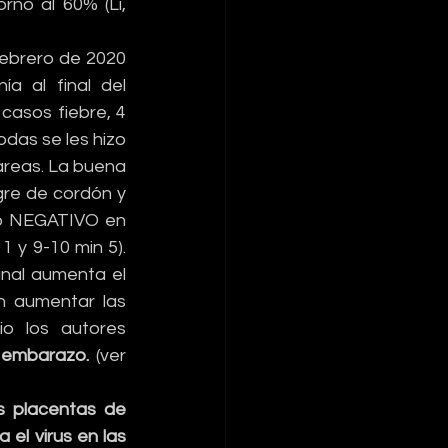
no al 60% (Li, 
febrero de 2020 
a al final del 
asos fiebre, 4 
das se les hizo 
reas. La buena 
gre de cordón y 
do NEGATIVO en 
 y 9-10 min 5). 
inal aumenta el 
n aumentar las 
o los autores 
l embarazo.
 (ver 
s placentas de 
 el virus en las 