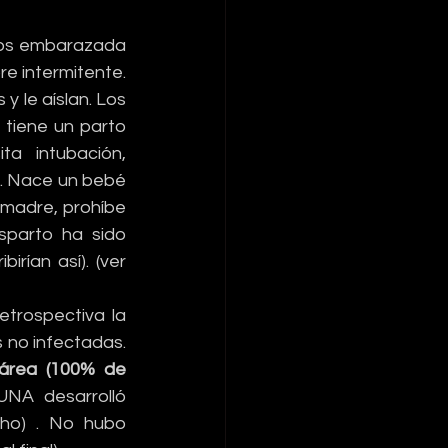
os embarazada 
e intermitente. 
y le aíslan. Los 
tiene un parto 
a intubación, 
. Nace un bebé 
 madre, prohíbe 
parto ha sido 
rían así). (ver 
trospectiva la 
no infectadas. 
área (100% de 
NA desarrolló 
ho) . No hubo 