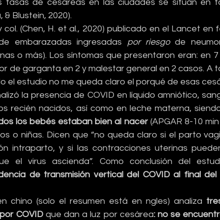
 tasas de cesáreas en las ciudades se sitúan en tor
, & Blustein, 2020). 
 col. (Chen, H. et al., 2020) publicado en el Lancet en 
de embarazadas ingresadas 
por riesgo
 de neumoní
s o más). Los síntomas que presentaron eran: en 7 c
olor de garganta en 2 y malestar general en 2 casos. A to
o el estudio no me queda claro el porqué de esas cesá
nalizó la presencia de COVID en líquido amniótico, san
los recién nacidos, así como en leche materna, sien
dos los bebés estaban bien al nacer 
(APGAR 8-10 min 1
ños o niñas. Dicen que “no queda claro si el parto vag
ón intraparto, y si las contracciones uterinas puede
ue el virus ascienda”. Como conclusión del estudi
dencia de transmisión vertical del COVID al final de
en chino (solo el resumen está en ngles) analiza 
tre
 por COVID
 que dan a luz por cesárea
: no se encuentra