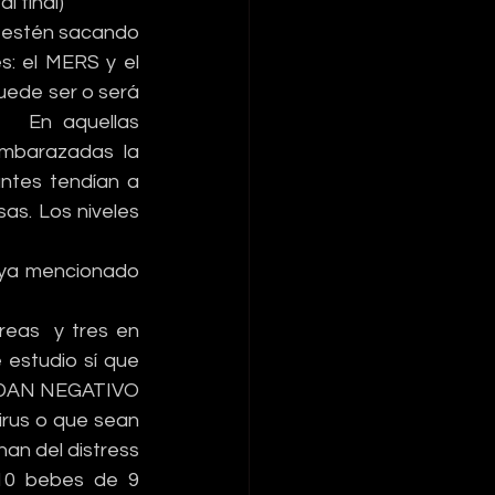
l final)
 estén sacando 
: el MERS y el 
ede ser o será 
  En aquellas 
mbarazadas la 
ntes tendían a 
as. Los niveles 
 ya mencionado 
eas  y tres en 
 estudio sí que 
 DAN NEGATIVO 
irus o que sean 
an del distress 
10 bebes de 9 