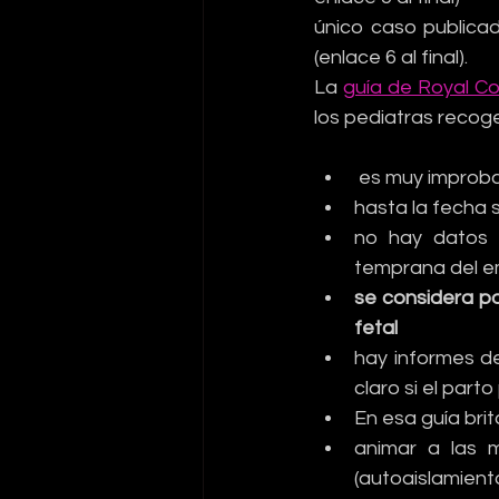
único caso publicad
(enlace 6 al final).
La 
guía de Royal Co
los pediatras recog
 es muy improba
hasta la fecha 
no hay datos 
temprana del e
se considera po
fetal
hay informes d
claro si el par
En esa guía br
animar a las 
(autoaislamient