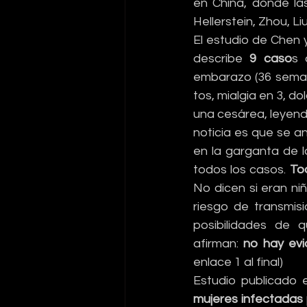
en China, donde las
Hellerstein, Zhou, Liu
El estudio de Chen y
describe 
9 caso
s 
embarazo (36 semana
tos, mialgia en 3, d
una cesárea, leyend
noticia es que se a
en la garganta de 
todos los casos. 
To
No dicen si eran ni
riesgo de transmisi
posibilidades de q
afirman: 
no hay evi
enlace 1 al final)
Estudio publicado 
mujeres infectadas