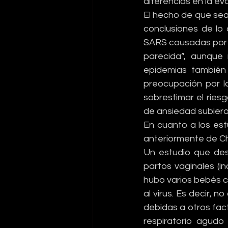
diferencias en la evo
El hecho de que sea
conclusiones de lo 
SARS causadas por o
parecida”, aunque
epidemias también
preocupación por lo
sobrestimar el riesg
de ansiedad subier
En cuanto a los es
anteriormente de Ch
Un estudio que desc
partos vaginales (in
hubo varios bebés 
al virus. Es decir, 
debidas a otros fact
respiratorio agudo