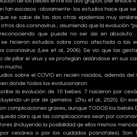
lución de los bebes entre los dos grupos. (ver enlace 4 a
n tan escasos -obviamente- los estudios hace que se
que se sabe de las dos otras epidemias muy similares
tros dos coronavirus , asumiendo que la evolución “pu
 reconociendo que puede no ser así en absoluto . 
 se hicieron estudios sobre como afectada a las e
s coronavirus (Lee et al., 2006). Se vio que las gesta
o de pillar el virus y se protegían aislándose en sus cas
on mucho.
tudios sobre el COVID en recién nacidos, además del
en donde todos los evolucionaron:
ribe la evolución de 10 bebes: 7 nacieron por cesár
cluyendo un par de gemelos  (Zhu et al., 2020). En ese
con complicaciones graves, aunque TODOS los bebés
no queda claro que las complicaciones sean por coronav
ores (incluyendo la posibilidad qe ellos mismos mencion
 por cesárea o por los cuidados posnatales). Son 