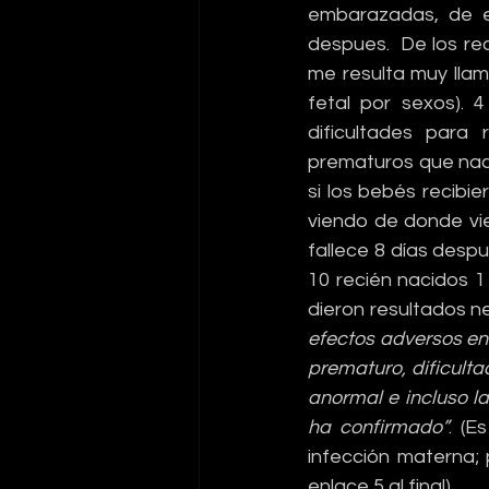
embarazadas, de el
despues.  De los re
me resulta muy llam
fetal por sexos). 
dificultades para 
prematuros que nacen
si los bebés recibie
viendo de donde vie
fallece 8 días desp
10 recién nacidos 1
dieron resultados n
efectos adversos en
prematuro, dificult
anormal e incluso l
ha confirmado”
. (E
infección materna;
enlace 5 al final)