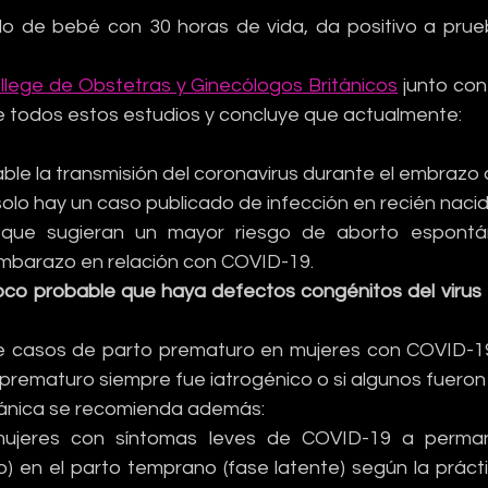
o de bebé con 30 horas de vida, da positivo a prueb
llege de Obstetras y Ginecólogos Británicos
 junto con
e todos estos estudios y concluye que actualmente:
ble la transmisión del coronavirus durante el embrazo 
solo hay un caso publicado de infección en recién naci
que sugieran un mayor riesgo de aborto espontá
mbarazo en relación con COVID-19.
co probable que haya defectos congénitos del virus en
e casos de parto prematuro en mujeres con COVID-19
to prematuro siempre fue iatrogénico o si algunos fuer
itánica se recomienda además:
mujeres con síntomas leves de COVID-19 a perma
o) en el parto temprano (fase latente) según la prácti