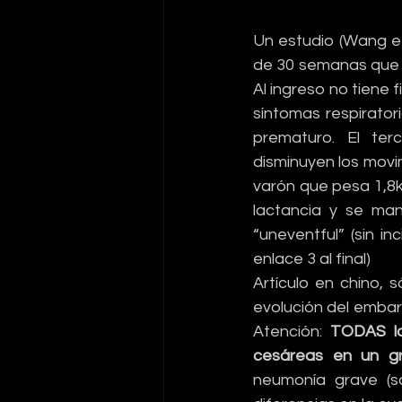
Un estudio (Wang et
de 30 semanas que i
Al ingreso no tiene f
síntomas respirator
prematuro. El terc
disminuyen los movi
varón que pesa 1,8kg
lactancia y se man
“uneventful” (sin in
enlace 3 al final)
Artículo en chino, 
evolución del embar
Atención: 
TODAS la
cesáreas en un gr
neumonía grave (s