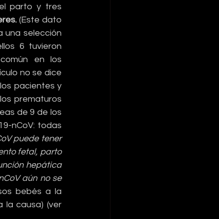
 parto y tres 
eres.
 (Este dato 
 una selección 
los 6 tuvieron 
 común en los 
culo no se dice 
los pacientes y 
los prematuros 
as de 9 de los 
19-nCoV: todas 
CoV puede tener 
to fetal, parto 
nción hepática 
-nCoV aún no se 
sos bebés a la 
la causa) (ver 