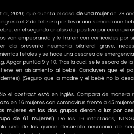
 al., 2020) que cuenta el caso 
de una mujer 
de 28 añ
ngresó el 2 de febrero por llevar una semana con fiebr
iebre, en el segundo análisis da positivo par coronavirus 
ios van empeorando y le tratan con corticoides por si 
er día presenta neumonía bilateral grave, necesit
mientos fetales y se hace una cesárea de emergencia
, Apgar puntúa 9 y 10. Tras la cual: se le separa de la
tiene en aislamiento al bebé. Concluyen que el pos
cidentes). (Seguro que la madre y el bebé no lo describi
sólo el abstract está en inglés. Compara de manera re
azo en 16 mujeres con coronavirus frente a 45 mujeres 
s mujeres en los dos grupos dieron a luz por ces
upo de 61 mujeres!)
. De las 16 infectadas, NINGU
olo una de las quince desarrolló neumonía de hec