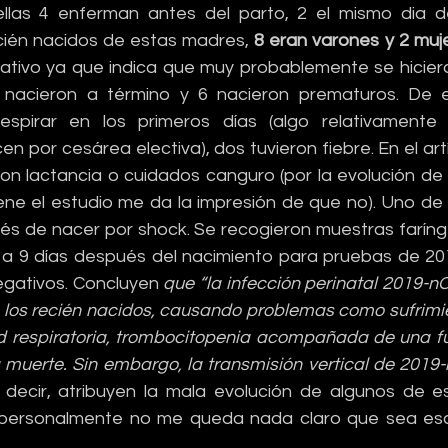
las 4 enferman antes del parto, 2 el mismo dia del
cién nacidos de estas madres, 
8 eran varones y 2 muj
ativo ya que indica que muy probablemente se hiciera
4 nacieron a término y 6 nacieron prematuros. De el
respirar en los primeros días (algo relativamente
 por cesárea electiva), dos tuvieron fiebre. En el artí
ron lactancia o cuidados canguro (por la evolución de 
ne el estudio me da la impresión de que no). Uno de 
ués de nacer por shock. Se recogieron muestras farínge
 a 9 días después del nacimiento para pruebas de 20
egativos. Concluyen 
que “la infección perinatal 2019-n
 los recién nacidos, causando problemas como sufrimien
ad respiratoria, trombocitopenia acompañada de una fu
a muerte. Sin embargo, la transmisión vertical de 2019
s decir, atribuyen la mala evolución de algunos de e
 personalmente no me queda nada claro que sea esa 