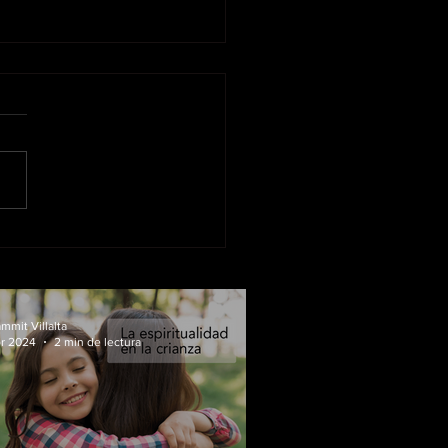
piritualidad en la crianza
mmit Villalta
br 2024
2 min de lectura