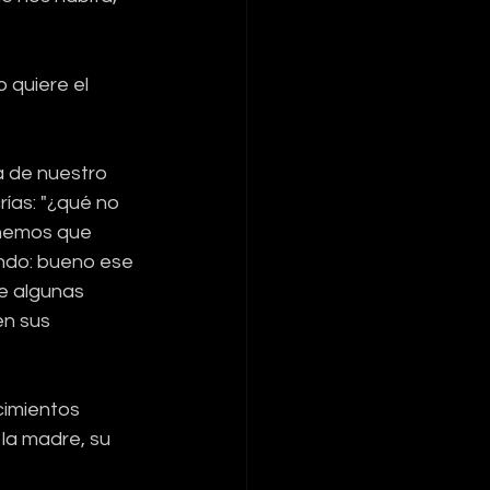
 quiere el 
a de nuestro 
rías: "¿qué no 
enemos que 
endo: bueno ese 
e algunas 
n sus 
cimientos 
 la madre, su 