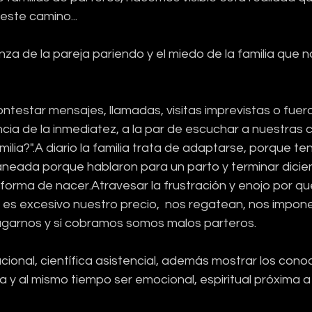
este camino...
nza de la pareja pariendo y el miedo de la familia que no
ontestar mensajes, llamadas, visitas imprevistas o fuer
ncia de la inmediatez, a la par de escuchar a nuestras c
ilia?".A diario la familia trata de adaptarse, porque t
planeada porque hablaron para un parto y terminar dici
forma de nacer.Atravesar la frustración y enojo por qu
es excesivo nuestro precio,  nos regatean, nos impone
agarnos y sí cobramos somos malos parteros.
acional, científica asistencial, además mostrar los cono
ía y al mismo tiempo ser emocional, espiritual próxima a