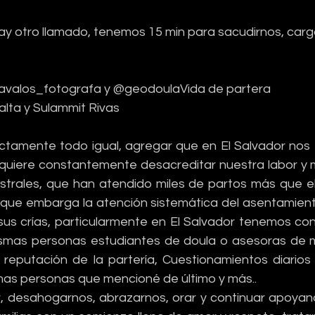
ay otro llamado, tenemos 15 min para sacudirnos, carga
avalos_fotografa y @geodoulaVida de partera
lalta y Sulammit Rivas
Exactamente todo igual, agregar que en El Salvador nos
quiere constantemente desacreditar nuestra labor y 
strales, que han atendido miles de partos más que ello
a que embarga la atención sistemática del asentamient
sus crías, particularmente en El Salvador tenemos con
mismas personas estudiantes de doula o asesoras de 
 reputación de la partería, Cuestionamientos diarios d
as personas que mencioné de último y más..
rar, desahogarnos, abrazarnos, orar y continuar apoyan