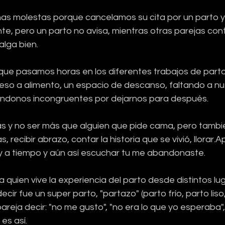
onas molestas porque cancelamos su cita por un parto
te, pero un parto no avisa, mientras otras parejas con
lga bien.
ue pasamos horas en los diferentes trabajos de part
ceso a alimento, un espacio de descanso, faltando a nu
éndonos incongruentes por dejarnos para después.
as y no ser más que alguien que pide cama, pero tambie
 recibir abrazo, contar la historia que se vivió, llorar.
s y a tiempo y aún así escuchar tu me abandonaste.
quien vive la experiencia del parto desde distintos lu
r fue un super parto, "partazo" (parto frío, parto liso,
 pareja decir: "no me gusto", "no era lo que yo esperaba",
 es así.