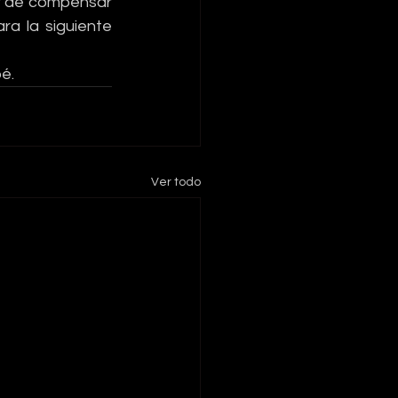
ar de compensar 
a la siguiente 
é.
Ver todo