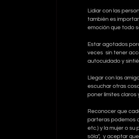
Lidiar con las pers
también es importan
emoción que todo sa
Estar agotados porq
veces  sin tener ac
autocuidado y sinti
Llegar con las amig
escuchar otras cosas,
poner límites claro
Reconocer que cada 
parteras podemos deci
etc.) y la mujer o su
sóla",  y aceptar que