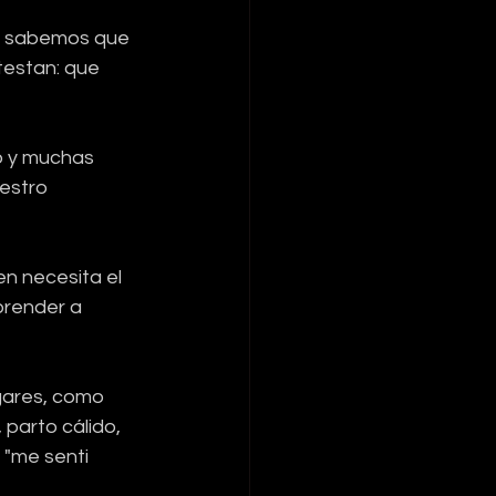
 y sabemos que 
testan: que 
o y muchas 
estro 
n necesita el 
Aprender a 
gares, como 
 parto cálido, 
 "me senti 