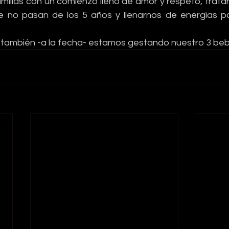
familias con un comienzo lleno de amor y respeto, trat
e no pasan de los 5 años y llenarnos de energías par
e también -a la fecha- estamos gestando nuestro 3 beb