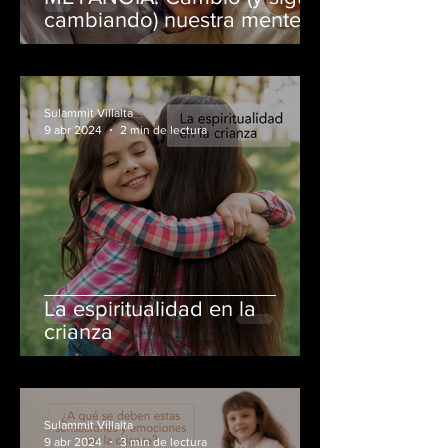
cambiando) nuestra mente,
corazón y espíritu.
Transformamos para bien
nuestra forma de pensar,
sentir y actuar.
Sulammit Villalta
9 abr 2024
2 min de lectura
La espiritualidad en la
crianza
Sulammit Villalta
9 abr 2024
3 min de lectura