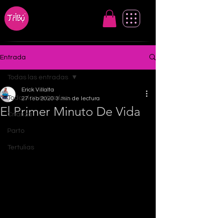
Entrada
Todas las entradas
Erick Villalta
Todas las entradas
27 feb 2020
3 min de lectura
El Primer Minuto De Vida
Crianza
Parto
Tertulias