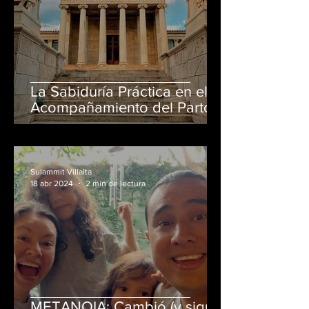
La Sabiduría Práctica en el
Acompañamiento del Parto
en casa El Salvador:
Reconociendo la Expertise
Más Allá de la Academia
Sulammit Villalta
18 abr 2024
2 min de lectura
METANOIA: Cambió (y sigue